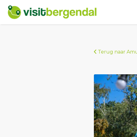
Zoek
naar:
Terug naar Amu
speeltuin-
berg-
en-
dal