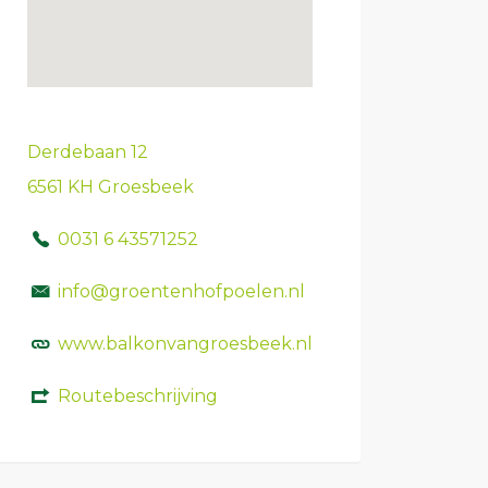
Derdebaan 12
6561 KH Groesbeek
0031 6 43571252
info@groentenhofpoelen.nl
www.balkonvangroesbeek.nl
Routebeschrijving