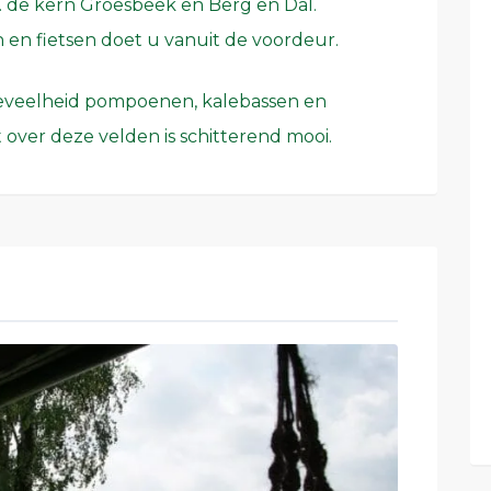
o.v. de kern Groesbeek en Berg en Dal.
en fietsen doet u vanuit de voordeur.
oeveelheid pompoenen, kalebassen en
t over deze velden is schitterend mooi.