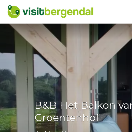
Zoek
naar:
B&B Het Balkon va
Groentenhof