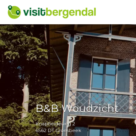
Zoek
naar:
B&B Woudzicht
Knapheideweg 2
6562 DT Groesbeek