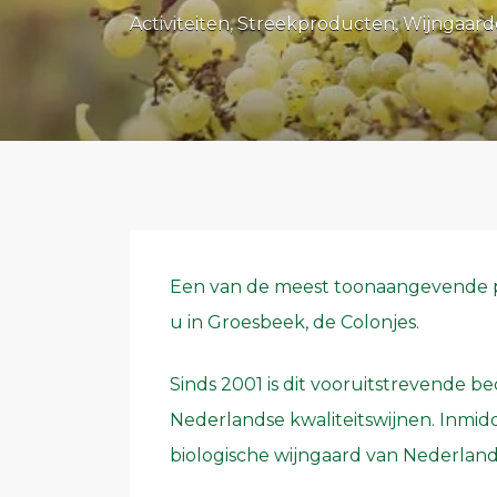
Activiteiten
Streekproducten
Wijngaard
Een van de meest toonaangevende p
u in Groesbeek, de Colonjes.
Sinds 2001 is dit vooruitstrevende b
Nederlandse kwaliteitswijnen. Inmidd
biologische wijngaard van Nederlan