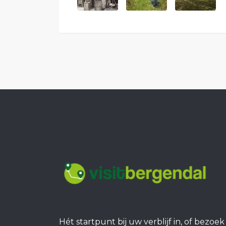
Hét startpunt bij uw verblijf in, of bezoe