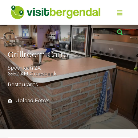
Zoek
naar:
Zoek
naar:
Grillroom Caïro
Spoorlaan 2A
6562 AM Groesbeek
Restaurants
Upload Foto's