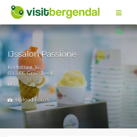
Zoek
naar:
Zoek
naar:
IJssalon Passione
Kerkstraat 16
6561 CC Groesbeek
IJs
Upload Foto's