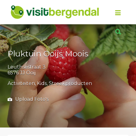
Zoek
naar:
Zoek
naar:
Pluktuin Ooijs Moois
Leuthsestraat 3
6576 JJ Ooij
Activiteiten
Kids
Streekproducten
Upload Foto's