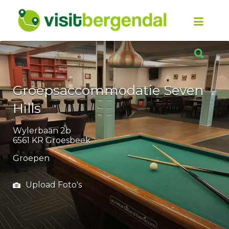
Zoek
naar:
Zoek
naar:
Groepsaccommodatie Seven
Hills
Wylerbaan 2b
6561 KR Groesbeek
Groepen
Upload Foto's