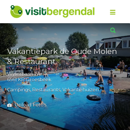
Zoek
naar:
Zoek
naar:
Vakantiepark de Oude Molen
& Restaurant
Wylerbaan 2A
6561 KR Groesbeek
Campings
Restaurants
Vakantiehuizen
Upload Foto's