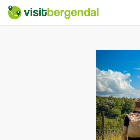
Zoek
naar:
wandelroutes-
berg-
en-
dal