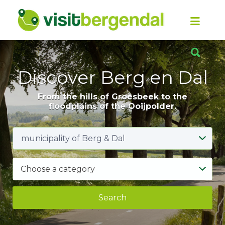
Look
for
it:
Look
for
it:
Discover Berg en Dal
From the hills of Groesbeek to the
floodplains of the Ooijpolder.
Choose a category
Search