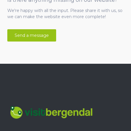
Is there anything missing on our website?
We're happy with all the input. Please share it with us, so
we can make the website even more complete!
Send a message