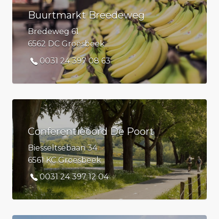
Buurtmarkt Breedeweg
Bredeweg 61
6562 DC Groesbeek
0031 24 397 08 63
Conferentieoord De Poort
Biesseltsebaan 34
6561 KC Groesbeek
0031 24 397 12 04