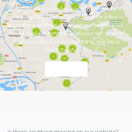
Whether it's a multi-day stay with an overnight
stay in a B&B or hotel, or a day visit for a nice
sightseeing or activity. Through our overview we
will be happy to help you plan your visit. One tip
in advance: book an overnight stay, one day is
much too short 🙂
Discover now