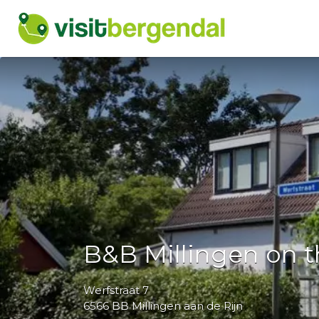
Look
for
it:
B&B Millingen on 
Werfstraat 7
6566 BB Millingen aan de Rijn